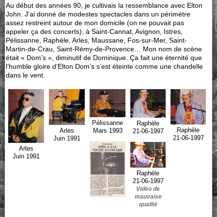
Au début des années 90, je cultivais la ressemblance avec Elton
John. J'ai donné de modestes spectacles dans un périmètre
assez restreint autour de mon domicile (on ne pouvait pas
appeler ça des concerts), à Saint-Cannat, Avignon, Istres,
Pélissanne, Raphèle, Arles, Maussane, Fos-sur-Mer, Saint-
Martin-de-Crau, Saint-Rémy-de-Provence… Mon nom de scène
était « Dom’s », diminutif de Dominique. Ça fait une éternité que
l’humble gloire d’Elton Dom’s s’est éteinte comme une chandelle
dans le vent.
Pélissanne
Raphèle
Raphèle
Arles
Mars 1993
21-06-1997
21-06-1997
Juin 1991
Arles
Juin 1991
Raphèle
21-06-1997
Vidéo de
mauvaise
qualité