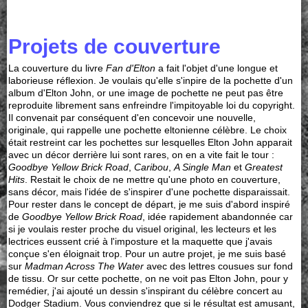
Projets de couverture
La couverture du livre
Fan d'Elton
a fait l'objet d'une longue et
laborieuse réflexion. Je voulais qu'elle s'inpire de la pochette d'un
album d'Elton John, or une image de pochette ne peut pas être
reproduite librement sans enfreindre l'impitoyable loi du copyright.
Il convenait par conséquent d'en concevoir une nouvelle,
originale, qui rappelle une pochette eltonienne célèbre. Le choix
était restreint car les pochettes sur lesquelles Elton John apparait
avec un décor derrière lui sont rares, on en a vite fait le tour :
Goodbye Yellow Brick Road
,
Caribou
,
A Single Man
et
Greatest
Hits
. Restait le choix de ne mettre qu'une photo en couverture,
sans décor, mais l'idée de s'inspirer d'une pochette disparaissait.
Pour rester dans le concept de départ, je me suis d'abord inspiré
de
Goodbye Yellow Brick Road
, idée rapidement abandonnée car
si je voulais rester proche du visuel original, les lecteurs et les
lectrices eussent crié à l'imposture et la maquette que j'avais
conçue s'en éloignait trop. Pour un autre projet, je me suis basé
sur
Madman Across The Water
avec des lettres cousues sur fond
de tissu. Or sur cette pochette, on ne voit pas Elton John, pour y
remédier, j'ai ajouté un dessin s'inspirant du célèbre concert au
Dodger Stadium. Vous conviendrez que si le résultat est amusant,