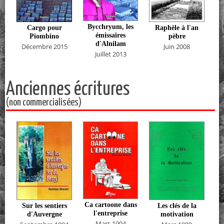
Bycchryum, les
Cargo pour
Raphèle à l'an
émissaires
Piombino
pèbre
d'Alnilam
Décembre 2015
Juin 2008
Juillet 2013
Anciennes écritures
(non commercialisées)
Ca cartoone dans
Sur les sentiers
Les clés de la
l'entreprise
d'Auvergne
motivation
Mars 1994