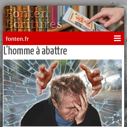
fonten.fr
L'homme à abattre