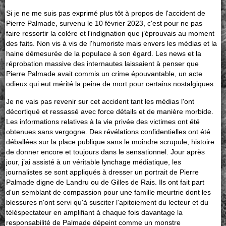
Si je ne me suis pas exprimé plus tôt à propos de l'accident de
Pierre Palmade, survenu le 10 février 2023, c'est pour ne pas
faire ressortir la colère et l'indignation que j’éprouvais au moment
des faits. Non vis à vis de l'humoriste mais envers les médias et la
haine démesurée de la populace à son égard. Les news et la
réprobation massive des internautes laissaient à penser que
Pierre Palmade avait commis un crime épouvantable, un acte
odieux qui eut mérité la peine de mort pour certains nostalgiques.
Je ne vais pas revenir sur cet accident tant les médias l'ont
décortiqué et ressassé avec force détails et de manière morbide.
Les informations relatives à la vie privée des victimes ont été
obtenues sans vergogne. Des révélations confidentielles ont été
déballées sur la place publique sans le moindre scrupule, histoire
de donner encore et toujours dans le sensationnel. Jour après
jour, j’ai assisté à un véritable lynchage médiatique, les
journalistes se sont appliqués à dresser un portrait de Pierre
Palmade digne de Landru ou de Gilles de Rais. Ils ont fait part
d'un semblant de compassion pour une famille meurtrie dont les
blessures n'ont servi qu'à susciter l'apitoiement du lecteur et du
téléspectateur en amplifiant à chaque fois davantage la
responsabilité de Palmade dépeint comme un monstre