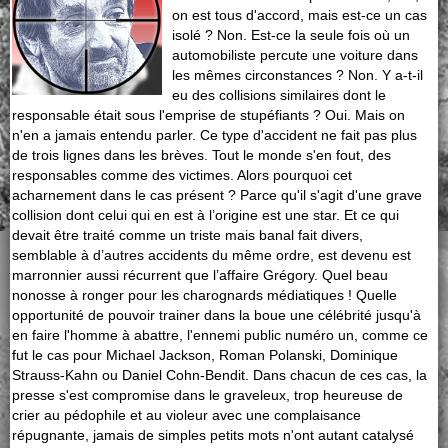
on est tous d'accord, mais est-ce un cas
isolé ? Non. Est-ce la seule fois où un
automobiliste percute une voiture dans
les mêmes circonstances ? Non. Y a-t-il
eu des collisions similaires dont le
responsable était sous l'emprise de stupéfiants ? Oui. Mais on
n'en a jamais entendu parler. Ce type d'accident ne fait pas plus
de trois lignes dans les brèves. Tout le monde s'en fout, des
responsables comme des victimes. Alors pourquoi cet
acharnement dans le cas présent ? Parce qu'il s'agit d'une grave
collision dont celui qui en est à l’origine est une star. Et ce qui
devait être traité comme un triste mais banal fait divers,
semblable à d’autres accidents du même ordre, est devenu est
marronnier aussi récurrent que l’affaire Grégory. Quel beau
nonosse à ronger pour les charognards médiatiques ! Quelle
opportunité de pouvoir trainer dans la boue une célébrité jusqu'à
en faire l'homme à abattre, l'ennemi public numéro un, comme ce
fut le cas pour Michael Jackson, Roman Polanski, Dominique
Strauss-Kahn ou Daniel Cohn-Bendit. Dans chacun de ces cas, la
presse s'est compromise dans le graveleux, trop heureuse de
crier au pédophile et au violeur avec une complaisance
répugnante, jamais de simples petits mots n'ont autant catalysé