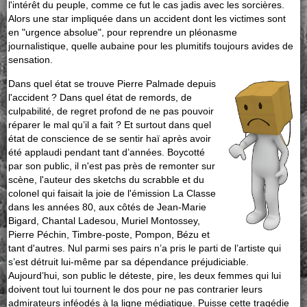
l'intérêt du peuple, comme ce fut le cas jadis avec les sorcières.
Alors une star impliquée dans un accident dont les victimes sont
en "urgence absolue", pour reprendre un pléonasme
journalistique, quelle aubaine pour les plumitifs toujours avides de
sensation.
Dans quel état se trouve Pierre Palmade depuis
l'accident ? Dans quel état de remords, de
culpabilité, de regret profond de ne pas pouvoir
réparer le mal qu’il a fait ? Et surtout dans quel
état de conscience de se sentir haï après avoir
été applaudi pendant tant d’années. Boycotté
par son public, il n'est pas près de remonter sur
scène, l'auteur des sketchs du scrabble et du
colonel qui faisait la joie de l'émission La Classe
dans les années 80, aux côtés de Jean-Marie
Bigard, Chantal Ladesou, Muriel Montossey,
Pierre Péchin, Timbre-poste, Pompon, Bézu et
tant d'autres. Nul parmi ses pairs n’a pris le parti de l’artiste qui
s’est détruit lui-même par sa dépendance préjudiciable.
Aujourd’hui, son public le déteste, pire, les deux femmes qui lui
doivent tout lui tournent le dos pour ne pas contrarier leurs
admirateurs inféodés à la ligne médiatique. Puisse cette tragédie