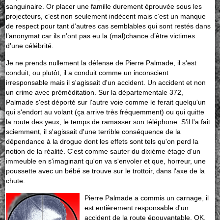
sanguinaire. Or placer une famille durement éprouvée sous les
projecteurs, c’est non seulement indécent mais c’est un manque
de respect pour tant d’autres cas semblables qui sont restés dans
l’anonymat car ils n’ont pas eu la (mal)chance d’être victimes
d’une célébrité.
Je ne prends nullement la défense de Pierre Palmade, il s'est
conduit, ou plutôt, il a conduit comme un inconscient
irresponsable mais il s'agissait d'un accident. Un accident et non
un crime avec préméditation. Sur la départementale 372,
Palmade s'est déporté sur l'autre voie comme le ferait quelqu'un
qui s'endort au volant (ça arrive très fréquemment) ou qui quitte
la route des yeux, le temps de ramasser son téléphone. S'il l'a fait
sciemment, il s'agissait d'une terrible conséquence de la
dépendance à la drogue dont les effets sont tels qu'on perd la
notion de la réalité. C'est comme sauter du dixième étage d'un
immeuble en s'imaginant qu'on va s'envoler et que, horreur, une
poussette avec un bébé se trouve sur le trottoir, dans l'axe de la
chute.
Pierre Palmade a commis un carnage, il
est entièrement responsable d'un
accident de la route épouvantable, OK,